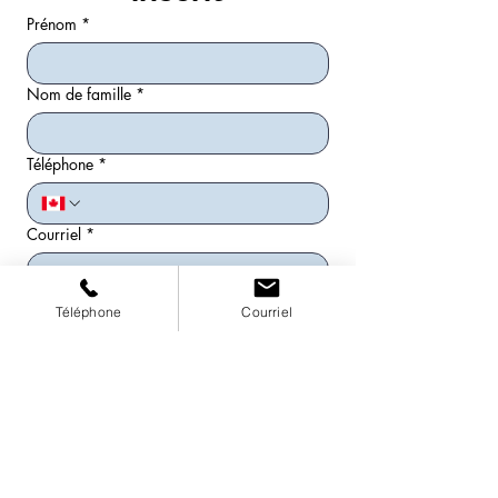
Prénom
*
Nom de famille
*
Téléphone
*
Courriel
*
Date d'arrivée
*
Téléphone
Courriel
Date de départ
*
Nombre de chat(s)
*
1